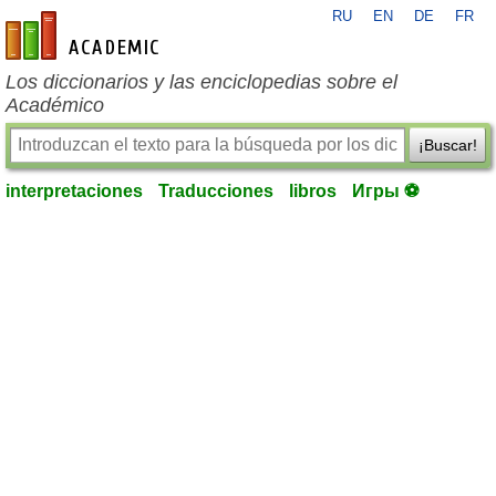
RU
EN
DE
FR
es-academic.com
Los diccionarios y las enciclopedias sobre el
Académico
¡Buscar!
interpretaciones
Traducciones
libros
Игры ⚽