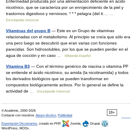
Enfermedad producida por una alimentación deficiente en ácido
nicotínico, que se caracteriza por un enrojecimiento de la piel y
trastornos digestivos y nerviosos. * * * pelagra (del it.… …
Enciclopedia Universal
Vitaminas del grupo B
— Este es un Grupo de vitaminas
relacionadas con el metabolismo. Al principio se creía que sólo era
una pero luego se descubrió que eran varias con funciones
parecidas. Son hidrosolubles, por los que se pueden perder en el
agua de cocción y en caso …
Wikipedia Español
Vitamina B3
— Con el término genérico de niacina o vitamina PP
se entiende el ácido nicotínico, su amida (la nicotinamida) y todos
los derivados biológicos que se pueden transformar en
compuestos biológicamente activos. Por lo general se define la
actividad de …
Enciclopedia Universal
© Academic, 2000-2026
18+
Contacte con nosotros:
Apoyo técnico
,
Publicidad
Exportación Diccionarios
, creado en PHP,
Joomla,
Drupal,
WordPress, MODx.