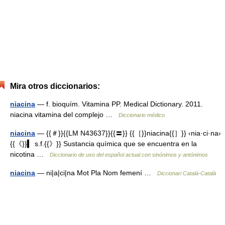
Mira otros diccionarios:
niacina
— f. bioquím. Vitamina PP. Medical Dictionary. 2011.
niacina vitamina del complejo …
Diccionario médico
niacina
— {{＃}}{{LM N43637}}{{〓}} {{［}}niacina{{］}} ‹nia·ci·na›
{{《}}▍ s.f.{{》}} Sustancia química que se encuentra en la
nicotina …
Diccionario de uso del español actual con sinónimos y antónimos
niacina
— ni|a|ci|na Mot Pla Nom femení …
Diccionari Català-Català