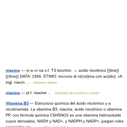
niacina
— ni·a·cì·na s.f. TS biochim. → acido nicotinico {{line}}
{{/line}} DATA: 1956. ETIMO: incrocio di ni(cot)ina con ac(ido), cfr.
ingl. niacin …
Dizionario italiano
niacina
— pl.f. niacine …
Dizionario dei sinonimi e contrari
Vitamina B3
— Estructura química del ácido nicotínico y a
nicotinamida. La vitamina B3, niacina, ácido nicotínico o vitamina
PP, con fórmula química C6H5NO2 es una vitamina hidrosoluble
cuyos derivados, NADH y NAD+, y NADPH y NADP+, juegan roles
esenciales en… …